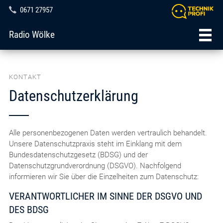
0671 27957
Radio Wölke
KONTAKT
Datenschutzerklärung
Alle personenbezogenen Daten werden vertraulich behandelt.
Unsere Datenschutzpraxis steht im Einklang mit dem
Bundesdatenschutzgesetz (BDSG) und der
Datenschutzgrundverordnung (DSGVO). Nachfolgend
informieren wir Sie über die Einzelheiten zum Datenschutz:
VERANTWORTLICHER IM SINNE DER DSGVO UND
DES BDSG