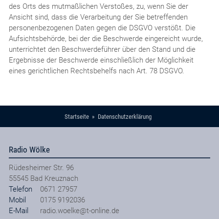
des Orts des mutmaßlichen Verstoßes, zu, wenn Sie der
Ansicht sind, dass die Verarbeitung der Sie betreffenden
personenbezogenen Daten gegen die DSGVO verstößt. Die
Aufsichtsbehörde, bei der die Beschwerde eingereicht wurde,
unterrichtet den Beschwerdeführer über den Stand und die
Ergebnisse der Beschwerde einschließlich der Möglichkeit
eines gerichtlichen Rechtsbehelfs nach Art. 78 DSGVO.
Startseite
Datenschutzerklärung
Radio Wölke
Rüdesheimer Str. 96
55545
Bad Kreuznach
Telefon
0671 27957
Mobil
0175 9192036
E-Mail
radio.woelke@t-online.de